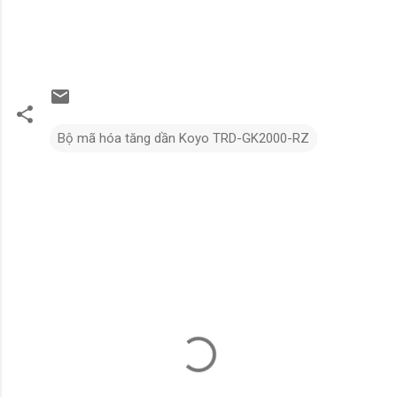
Bộ mã hóa tăng dần Koyo TRD-GK2000-RZ
N
h
ậ
n
x
é
t