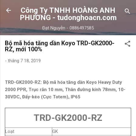
Chuyển đến nội dung chính
Công Ty TNHH HOÀNG ANH
PHƯƠNG - tudonghoacn.com
Đạt Nguyễn - 0886497585
Bộ mã hóa tăng dần Koyo TRD-GK2000-
RZ, mới 100%
-
tháng 7 18, 2019
TRD-GK2000-RZ: Bộ mã hóa tăng dần Koyo Heavy Duty
2000 PPR, Trục rắn 10 mm, Thân đường kính 78mm, 10-
30VDC, Đẩy-kéo (Cực Totem), IP65
TRD-GK2000-RZ
Loạt
GK