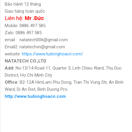
Bảo hành 12 tháng
Giao hàng toàn quốc
Liên hệ:
Mr .Đức
Mobile: 0886 497 585
Zalo: 0886 497 585
email :
natatech006@gmail.com
Email2: natatechvn@gmail.com
website:
https://www.tudonghoacn.com/
NATATECH CO.,LTD
Add:
No.13/14 Road 11, Quarter 3, Linh Chieu Ward, Thu Duc
District, Ho Chi Minh City
Office:
B2-12A HimLam Phu Dong, Tran Thi Vung Str, An Binh
Ward, Di An Dist, Binh Duong Pro
.
http://www.tudonghoacn.com