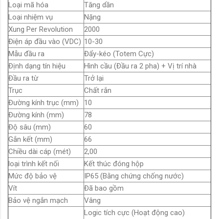
Loại mã hóa
Tăng dần
Loại nhiệm vụ
Nặng
Xung Per Revolution
2000
Điện áp đầu vào (VDC)
10-30
Mẫu đầu ra
Đẩy-kéo (Totem Cực)
Định dạng tín hiệu
Hình cầu (Đầu ra 2 pha) + Vị trí nhà
Đầu ra từ
Trở lại
Trục
Chất rắn
Đường kính trục (mm)
10
Đường kính (mm)
78
Độ sâu (mm)
60
Gắn kết (mm)
66
Chiều dài cáp (mét)
2,00
loại trình kết nối
Kết thúc đóng hộp
Mức độ bảo vệ
IP65 (Bằng chứng chống nước)
Vít
Đã bao gồm
Bảo vệ ngắn mạch
Vâng
Logic tích cực (Hoạt động cao)