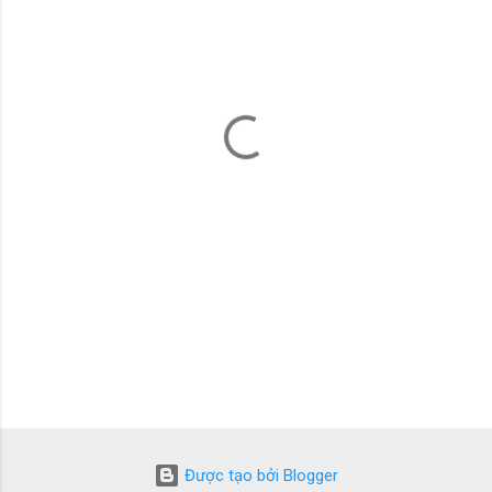
n
x
é
t
Được tạo bởi Blogger