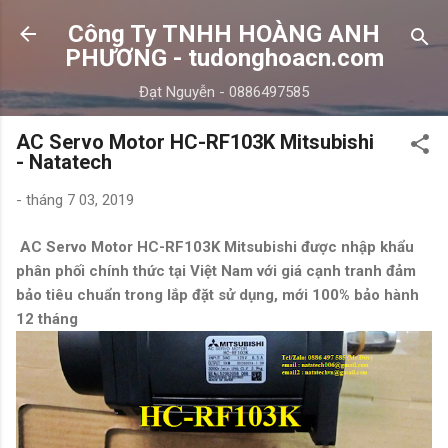
Chuyển đến nội dung chính
Công Ty TNHH HOÀNG ANH
PHƯƠNG - tudonghoacn.com
Đạt Nguyễn - 0886497585
AC Servo Motor HC-RF103K Mitsubishi
- Natatech
-
tháng 7 03, 2019
AC Servo Motor HC-RF103K Mitsubishi được nhập khẩu
phân phối chính thức tại Việt Nam với giá cạnh tranh đảm
bảo tiêu chuẩn trong lắp đặt sử dụng, mới 100% bảo hành
12 tháng