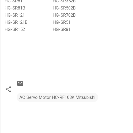
HG-SR81
HG-SR352B
HG-SR81B
HG-SR502B
HG-SR121
HG-SR702B
HG-SR121B
HG-SR51
HG-SR152
HG-SR81
AC Servo Motor HC-RF103K Mitsubishi
N
h
ậ