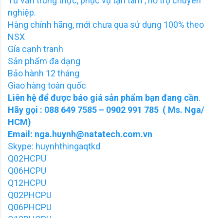
Tư vấn trung thực, phục vụ tận tâm , hỗ trợ chuyên
nghiệp.
Hàng chính hãng, mới chưa qua sử dụng 100% theo
NSX
Gía cạnh tranh
Sản phẩm đa dạng
Bảo hành 12 tháng
Giao hàng toàn quốc
Liên hệ để được báo giá sản phẩm bạn đang cần
.
Hãy gọi : 088 649 7585 – 0902 991 785 ( Ms. Nga/
HCM)
Email: nga.huynh@natatech.com.vn
Skype: huynhthingaqtkd
Q02HCPU
Q06HCPU
Q12HCPU
Q02PHCPU
Q06PHCPU