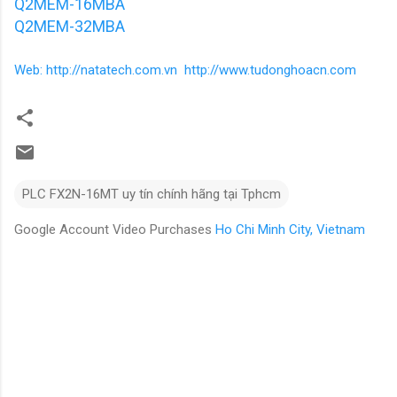
Q2MEM-16MBA
Q2MEM-32MBA
Web: http://natatech.com.vn http://www.tudonghoacn.com
PLC FX2N-16MT uy tín chính hãng tại Tphcm
Google Account Video Purchases
Ho Chi Minh City, Vietnam
N
h
ậ
n
x
é