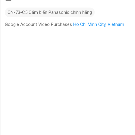
CN-73-C5 Cảm biến Panasonic chính hãng
Google Account Video Purchases
Ho Chi Minh City, Vietnam
N
h
ậ
n
x
é
t