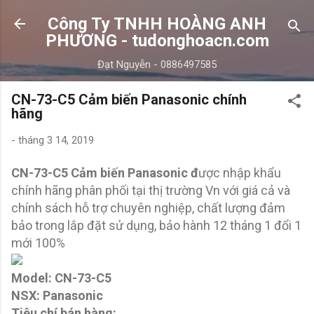
Chuyển đến nội dung chính
Công Ty TNHH HOÀNG ANH
PHƯƠNG - tudonghoacn.com
Đạt Nguyễn - 0886497585
CN-73-C5 Cảm biến Panasonic chính
hãng
-
tháng 3 14, 2019
CN-73-C5 Cảm biến Panasonic đ
ược nhập khẩu
chính hãng phân phối tại thị trường Vn với giá cả và
chính sách hỗ trợ chuyên nghiệp, chất lượng đảm
bảo trong lắp đặt sử dụng, bảo hành 12 tháng 1 đổi 1
mới 100%
Model: CN-73-C5
NSX: Panasonic
Tiêu chí bán hàng: