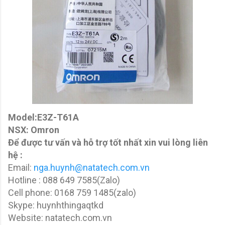
Model:E3Z-T61A
NSX: Omron
Để được tư vấn và hỗ trợ tốt nhất xin vui lòng liên
hệ :
Email:
nga.huynh@natatech.com.vn
Hotline : 088 649 7585(Zalo)
Cell phone: 0168 759 1485(zalo)
Skype: huynhthingaqtkd
Website: natatech.com.vn