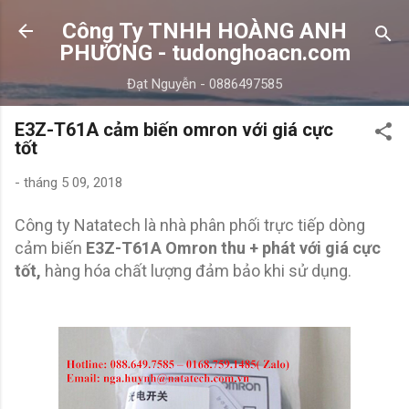
Chuyển đến nội dung chính
Công Ty TNHH HOÀNG ANH
PHƯƠNG - tudonghoacn.com
Đạt Nguyễn - 0886497585
E3Z-T61A cảm biến omron với giá cực
tốt
-
tháng 5 09, 2018
Công ty Natatech là nhà phân phối trực tiếp dòng
cảm biến
E3Z-T61A Omron thu + phát với giá cực
tốt,
hàng hóa chất lượng đảm bảo khi sử dụng.